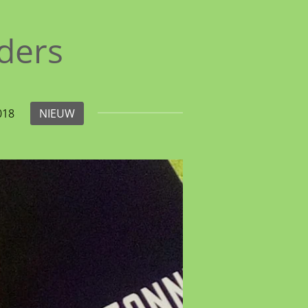
aders
018
NIEUW