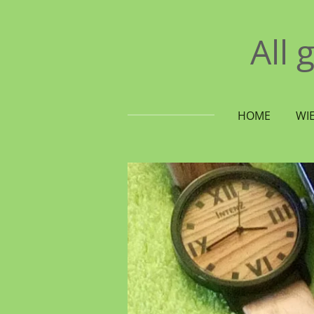
Ga
direct
All 
naar
de
hoofdinhoud
HOME
WIE